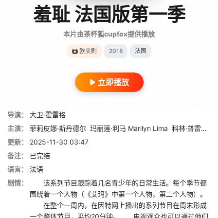
羞耻 法国版第一季
本片由茶杯狐cupfox提供播放
欧美剧
2018
法国
立即播放
导演：
大卫·霍雷格
主演：
菲莉皮娜·斯丹德尔
玛丽莲·利马 Marilyn Lima
科林·普雷尔
阿
更新：
2025-11-30 03:47
备注：
已完结
语言：
法语
剧情：
该系列节目跟踪着几名青少年的日常生活。每个季节都
围绕着一个人物（《艾玛》中第一个人物，第二个人物）。
在整个一周内，在因特网上播出的系列节目在周末形成
一个整体节目，平均20分钟。 电视观众也可以通过他们