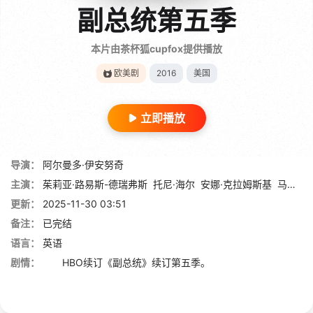
副总统第五季
本片由茶杯狐cupfox提供播放
欧美剧
2016
美国
立即播放
导演：
阿尔曼多·伊安努奇
主演：
茱莉亚·路易斯-德瑞弗斯
托尼·海尔
安娜·克拉姆斯基
马特·沃尔什
更新：
2025-11-30 03:51
备注：
已完结
语言：
英语
剧情：
HBO续订《副总统》续订第五季。