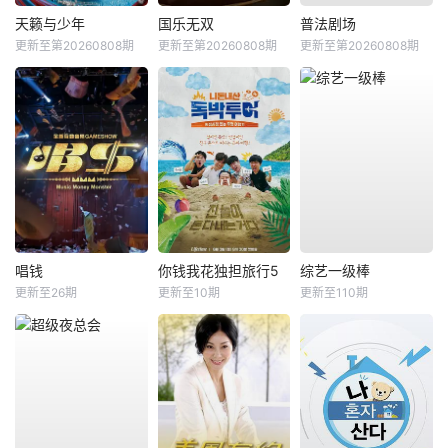
天籁与少年
国乐无双
普法剧场
更新至第20260808期
更新至第20260808期
更新至第20260808期
唱钱
你钱我花独担旅行5
综艺一级棒
更新至26期
更新至10期
更新至110期