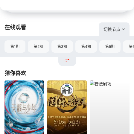
在线观看
切换节点
第1期
第2期
第3期
第4期
第5期
第
猜你喜欢