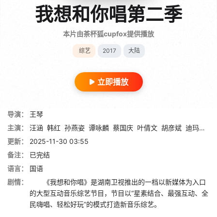
我想和你唱第二季
本片由茶杯狐cupfox提供播放
综艺
2017
大陆
立即播放
导演：
王琴
主演：
汪涵
韩红
孙燕姿
谭咏麟
蔡国庆
叶倩文
胡彦斌
迪玛希·库达依别列根
更新：
2025-11-30 03:55
备注：
已完结
语言：
国语
剧情：
《我想和你唱》是湖南卫视推出的一档以新媒体为入口
的大型互动音乐综艺节目，节目以“星素结合、最强互动、全
民嗨唱、轻松好玩”的模式打造新音乐综艺。