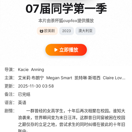
07届同学第一季
本片由茶杯狐cupfox提供播放
欧美剧
2023
澳大利亚
立即播放
导演：
Kacie
Anning
主演：
艾米莉·布朗宁
Megan Smart
凯特琳·斯塔西
Claire Lovering
更新：
2025-11-30 03:58
备注：
已完结
语言：
英语
剧情：
一群曾经的女高学生，十年后再次相聚在校园。谁知大
浪袭来，世界瞬间变为末日汪洋。这群昔日同窗被困在校园
之巅仅存的立足之地，尝试求生的同时纠缠在彼此的十年旧
账中。