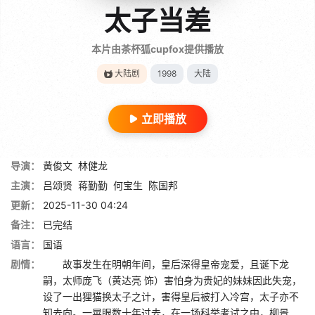
太子当差
本片由茶杯狐cupfox提供播放
大陆剧
1998
大陆
立即播放
导演：
黄俊文
林健龙
主演：
吕颂贤
蒋勤勤
何宝生
陈国邦
更新：
2025-11-30 04:24
备注：
已完结
语言：
国语
剧情：
故事发生在明朝年间，皇后深得皇帝宠爱，且诞下龙
嗣，太师庞飞（黄达亮 饰）害怕身为贵妃的妹妹因此失宠，
设了一出狸猫换太子之计，害得皇后被打入冷宫，太子亦不
知去向。一晃眼数十年过去，在一场科举考试之中，柳景