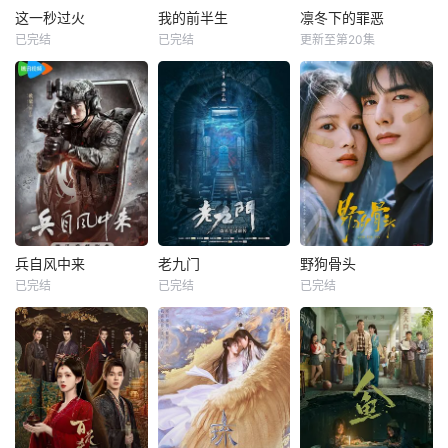
这一秒过火
我的前半生
凛冬下的罪恶
已完结
已完结
更新至第20集
兵自风中来
老九门
野狗骨头
已完结
已完结
已完结