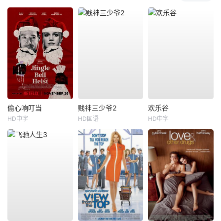
偷心响叮当
贱神三少爷2
欢乐谷
HD中字
HD国语
HD中字