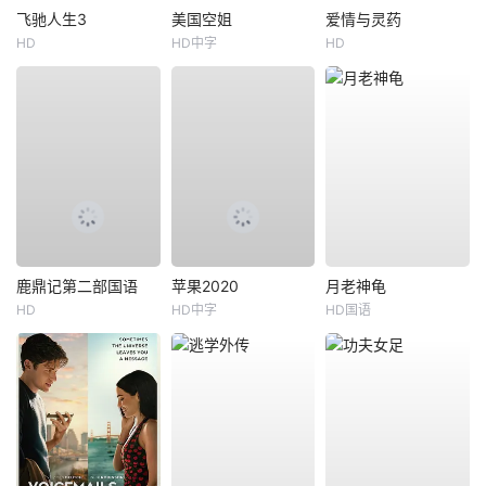
飞驰人生3
美国空姐
爱情与灵药
HD
HD中字
HD
鹿鼎记第二部国语
苹果2020
月老神龟
HD
HD中字
HD国语