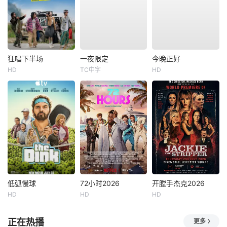
狂唱下半场
一夜限定
今晚正好
HD
TC中字
HD
低弧慢球
72小时2026
开膛手杰克2026
HD
HD
HD
正在热播
更多