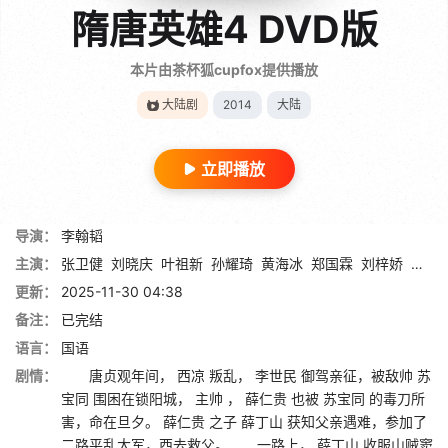
隋唐英雄4 DVD版
本片由茶杯狐cupfox提供播放
大陆剧
2014
大陆
立即播放
导演：
李翰韬
主演：
张卫健
刘晓庆
叶祖新
孙耀琦
黄海冰
郑国霖
刘梓娇
张睿
更新：
2025-11-30 04:38
备注：
已完结
语言：
国语
剧情：
唐贞观年间， 西凉 叛乱， 李世民 御驾亲征，被敌帅 苏
宝同 围困在锁阳城， 主帅 ， 薛仁贵 也被 苏宝同 的毒刀所
害，命在旦夕。 薛仁贵 之子 薛丁山 获知父亲遇难，参加了
二路平乱大军，西去救父。 一路上， 薛丁山 收服山贼窦