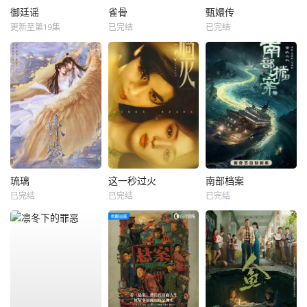
御廷谣
雀骨
甄嬛传
更新至第19集
已完结
已完结
琉璃
这一秒过火
南部档案
已完结
已完结
已完结