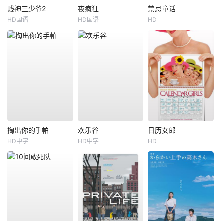
贱神三少爷2
夜疯狂
禁忌童话
HD国语
HD国语
HD
掏出你的手帕
欢乐谷
日历女郎
HD中字
HD中字
HD