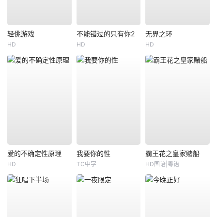
轻佻游戏
不能错过的只有你2
无界之环
HD
HD
HD
爱的不确定性原理
我要你的性
霸王花之皇家赌船
HD
TC中字
HD国语|粤语