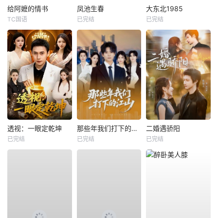
给阿嬷的情书
凤池生春
大东北1985
TC国语
已完结
已完结
透视：一眼定乾坤
那些年我们打下的江山
二婚遇骄阳
已完结
已完结
已完结