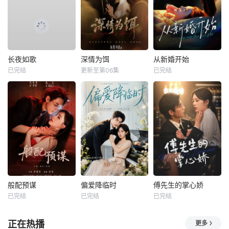
长夜如歌
深情为饵
从新婚开始
已完结
更新至第06集
已完结
般配预谋
偏爱降临时
傅先生的掌心娇
已完结
已完结
已完结
正在热播
更多