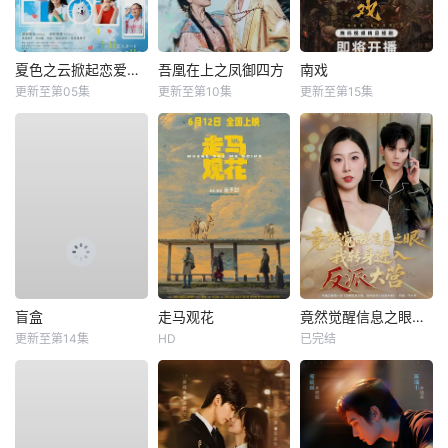
夏色之云掀起恋爱与风暴
吾凰在上之凤御四方
南戏
更新至第05集
更新至第10集
更新至第15集
盲盒
走马观花
竟然觉醒信息之眼，我转身进入反派大营
更新至第14集
HD
已完结