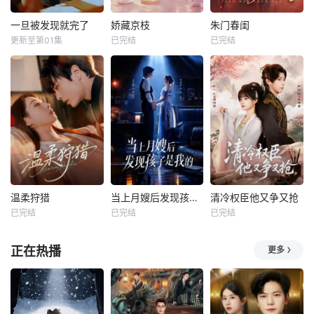
一旦被发现就完了
娇藏京枝
朱门春闺
更新至第01集
已完结
已完结
温柔狩猎
当上月嫂后发现孩子是我的
清冷权臣他又争又抢
已完结
已完结
已完结
正在热播
更多