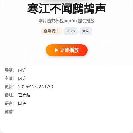
寒江不闻鹧鸪声
本片由茶杯狐cupfox提供播放
剧情片
2025
大陆
立即播放
导演：
内详
主演：
内详
更新：
2025-12-22 21:30
备注：
已完结
语言：
国语
剧情：