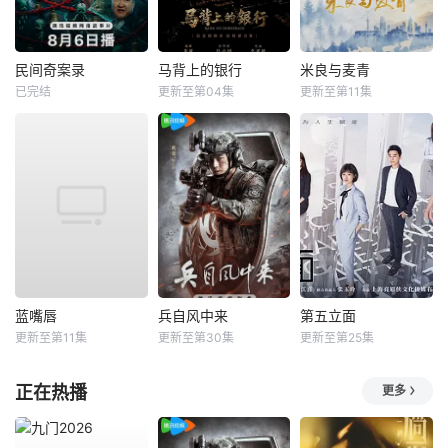
民间奇案录
马背上的银行
米良与麦青
已完结
更新至第04集
更新至第11集
蓝嘴唇
兵自风中来
第五立面
更新至第11集
更新至第30集
更新至第25集
正在热播
更多