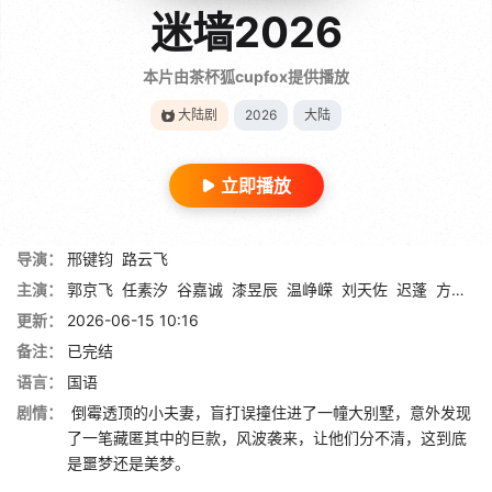
迷墙2026
本片由茶杯狐cupfox提供播放
大陆剧
2026
大陆
立即播放
导演：
邢键钧
路云飞
主演：
郭京飞
任素汐
谷嘉诚
漆昱辰
温峥嵘
刘天佐
迟蓬
方芳
董
更新：
2026-06-15 10:16
备注：
已完结
语言：
国语
剧情：
倒霉透顶的小夫妻，盲打误撞住进了一幢大别墅，意外发现
了一笔藏匿其中的巨款，风波袭来，让他们分不清，这到底
是噩梦还是美梦。