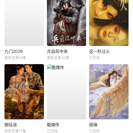
九门2026
兵自风中来
这一秒过火
更新至第16集
更新至第30集
已完结
御廷谣
甄嬛传
琉璃
更新至第17集
已完结
已完结