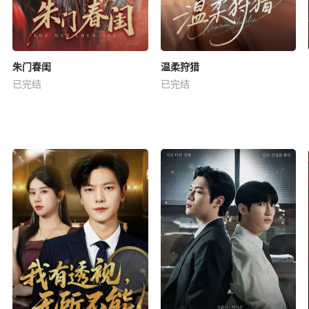
朱门春闺
温柔狩猎
已完结
已完结