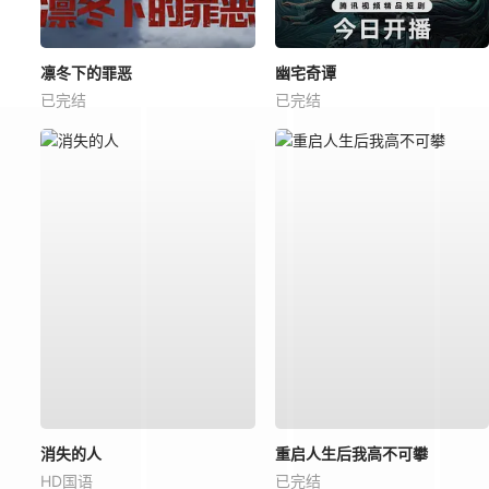
凛冬下的罪恶
幽宅奇谭
已完结
已完结
消失的人
重启人生后我高不可攀
HD国语
已完结