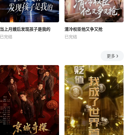
当上月嫂后发现孩子是我的
清冷权臣他又争又抢
已完结
已完结
更多