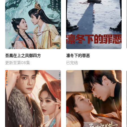
吾凰在上之凤御四方
凛冬下的罪恶
更新至第08集
已完结