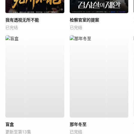
我有透视无所不能
检察官室的提案
已完结
已完结
盲盒
那年冬至
更新至第13集
已完结