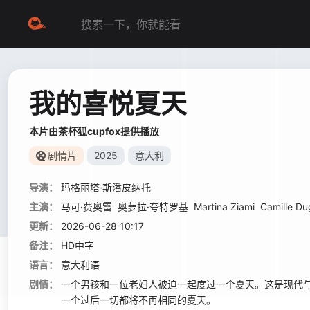
我的喜悦夏天
本片由茶杯狐cupfox提供播放
剧情片
2025
意大利
导演：
玛格丽塔·斯潘皮纳托
主演：
马可·费奥雷
奥萝拉·夸特罗基
Martina Ziami
Camille D
更新：
2026-06-28 10:17
备注：
HD中字
语言：
意大利语
剧情：
一个男孩和一位老妇人被迫一起度过一个夏天。这是现代
一个过后一切都将不再相同的夏天。