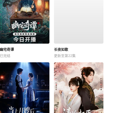
幽宅奇谭
长夜如歌
已完结
更新至第22集