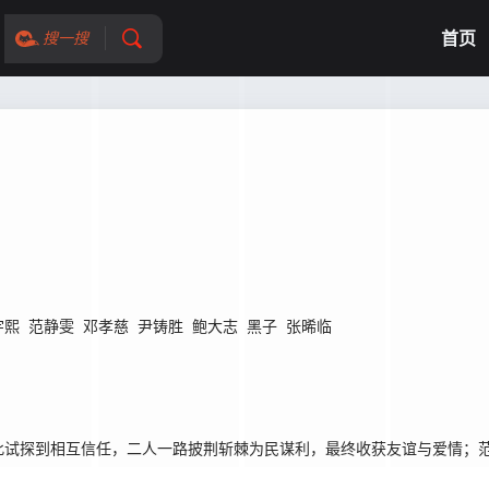
首页
搜一搜
宇熙
范静雯
邓孝慈
尹铸胜
鲍大志
黑子
张晞临
此试探到相互信任，二人一路披荆斩棘为民谋利，最终收获友谊与爱情；