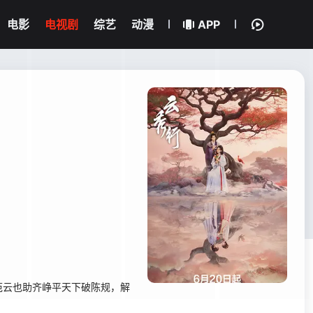
电影
电视剧
综艺
动漫
APP
范云也助齐峥平天下破陈规，解