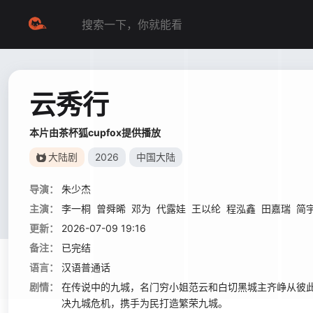
云秀行
本片由茶杯狐cupfox提供播放
大陆剧
2026
中国大陆
导演：
朱少杰
主演：
李一桐
曾舜晞
邓为
代露娃
王以纶
程泓鑫
田嘉瑞
简
更新：
2026-07-09 19:16
备注：
已完结
语言：
汉语普通话
剧情：
在传说中的九城，名门穷小姐范云和白切黑城主齐峥从彼
决九城危机，携手为民打造繁荣九城。