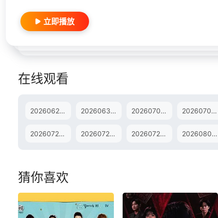
立即播放
在线观看
20260629期
20260630期
20260701期
20260706期
20260727期
20260728期
20260729期
20260803期
猜你喜欢