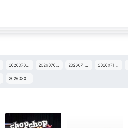
20260707期
20260708期
20260713期
20260714期
20260805期