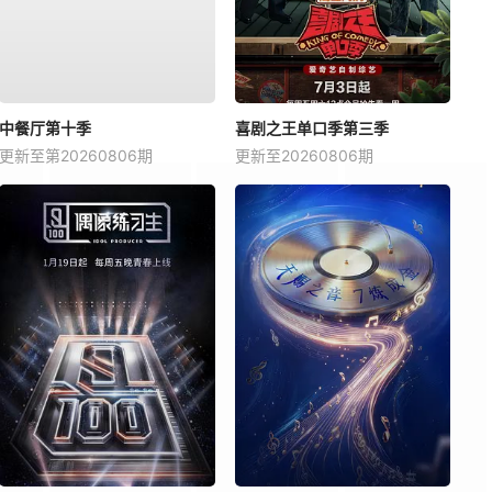
中餐厅第十季
喜剧之王单口季第三季
更新至第20260806期
更新至20260806期