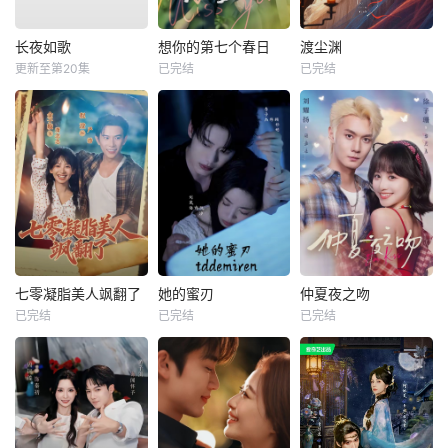
长夜如歌
想你的第七个春日
渡尘渊
更新至第20集
已完结
已完结
七零凝脂美人飒翻了
她的蜜刃
仲夏夜之吻
已完结
已完结
已完结