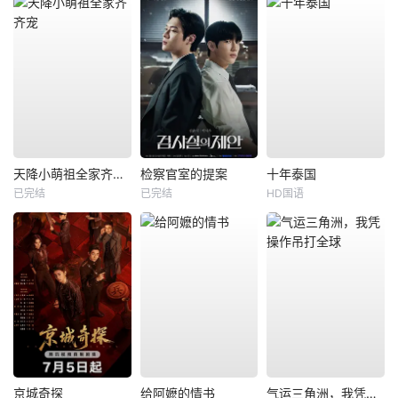
天降小萌祖全家齐齐宠
检察官室的提案
十年泰国
已完结
已完结
HD国语
京城奇探
给阿嬷的情书
气运三角洲，我凭操作吊打全球