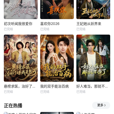
初次听闻我很爱你
喜欢你2026
王妃她从妖界来
已完结
已完结
已完结
悬榜求医，治好了嫌我是乞丐
我的双手能治百病
好人难当，那就不当了
已完结
已完结
已完结
正在热播
更多