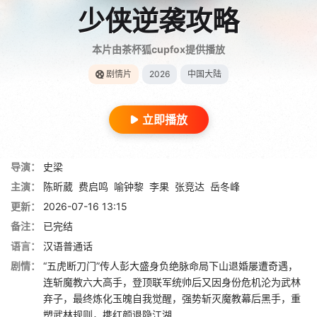
少侠逆袭攻略
本片由茶杯狐cupfox提供播放
剧情片
2026
中国大陆
立即播放
导演：
史梁
主演：
陈昕葳
费启鸣
喻钟黎
李果
张竞达
岳冬峰
更新：
2026-07-16 13:15
备注：
已完结
语言：
汉语普通话
剧情：
“五虎断刀门”传人彭大盛身负绝脉命局下山退婚屡遭奇遇，
连斩魔教六大高手，登顶联军统帅后又因身份危机沦为武林
弃子，最终炼化玉魄自我觉醒，强势斩灭魔教幕后黑手，重
塑武林规则，携红颜退隐江湖……