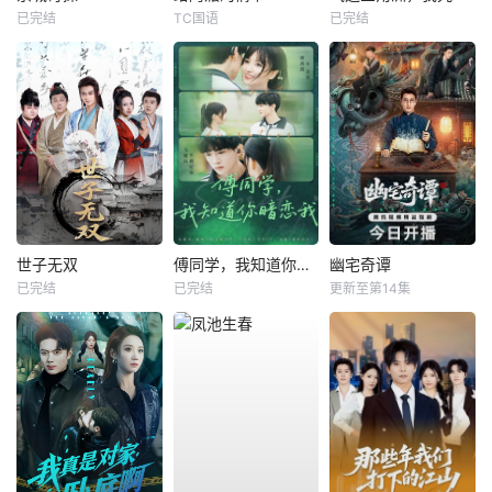
已完结
TC国语
已完结
世子无双
傅同学，我知道你暗恋我
幽宅奇谭
已完结
已完结
更新至第14集