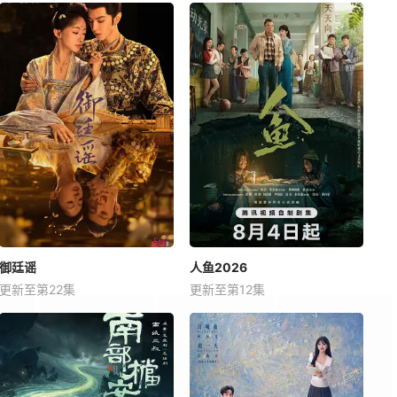
御廷谣
人鱼2026
更新至第22集
更新至第12集