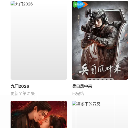
九门2026
兵自风中来
更新至第21集
已完结