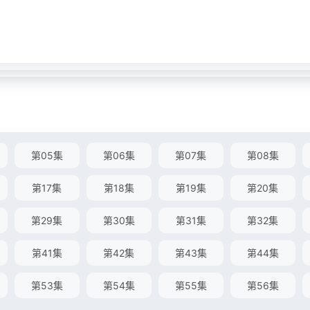
第05集
第06集
第07集
第08集
第17集
第18集
第19集
第20集
第29集
第30集
第31集
第32集
第41集
第42集
第43集
第44集
第53集
第54集
第55集
第56集