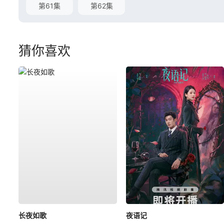
第61集
第62集
猜你喜欢
长夜如歌
夜语记