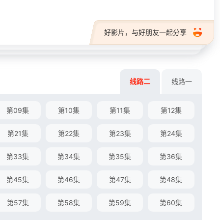
好影片，与好朋友一起分享
线路二
线路一
第09集
第10集
第11集
第12集
第21集
第22集
第23集
第24集
第33集
第34集
第35集
第36集
第45集
第46集
第47集
第48集
第57集
第58集
第59集
第60集