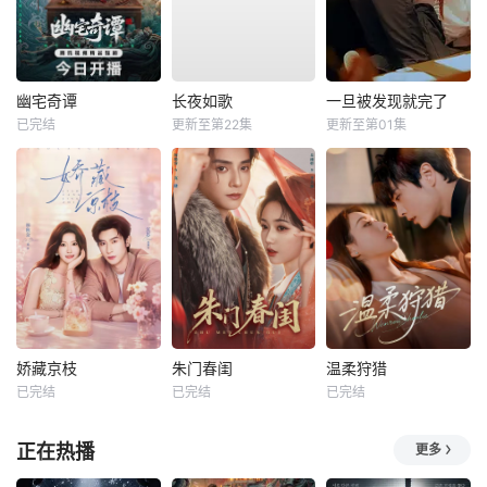
幽宅奇谭
长夜如歌
一旦被发现就完了
已完结
更新至第22集
更新至第01集
娇藏京枝
朱门春闺
温柔狩猎
已完结
已完结
已完结
正在热播
更多