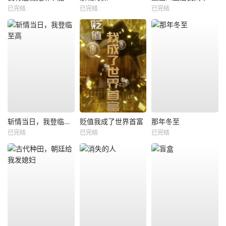
已完结
已完结
已完结
斩情当日，我登临至高
贬值我成了世界首富
那年冬至
已完结
已完结
已完结