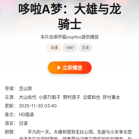
哆啦A梦：大雄与龙
骑士
本片由茶杯狐cupfox提供播放
动漫
1987
日本
立即播放
导演：
芝山努
主演：
大山信代
小原乃梨子
野村道子
立壁和也
肝付兼太
更新：
2025-11-30 03:40
备注：
HD国语
语言：
日语
剧情：
平凡的一天，大雄却感到无比心烦。先是与小夫争论恐
龙还存在与否时落败，接着零分试卷又面临妈妈的搜查。为