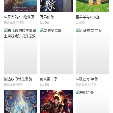
斗罗大陆2：绝世唐门
万界仙踪
喜羊羊与灰太狼
更新至第164集
已完结
已完结
被追放的转生重骑士用游戏知识开无双
剑来第二季
斗破苍穹 年番
更新至第06集
已完结
更新至第207集