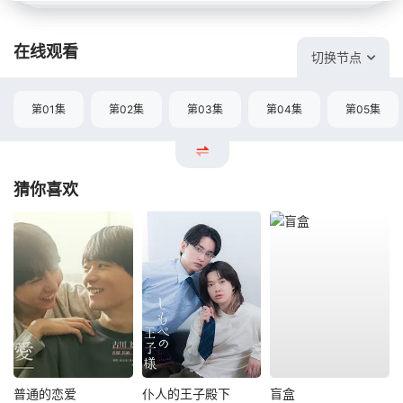
在线观看
切换节点
第01集
第02集
第03集
第04集
第05集
猜你喜欢
普通的恋爱
仆人的王子殿下
盲盒