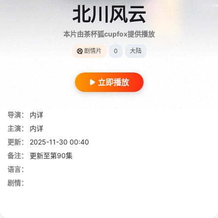
北川风云
本片由茶杯狐cupfox提供播放
剧情片
0
大陆
立即播放
导演：
内详
主演：
内详
更新：
2025-11-30 00:40
备注：
更新至第90集
语言：
剧情：