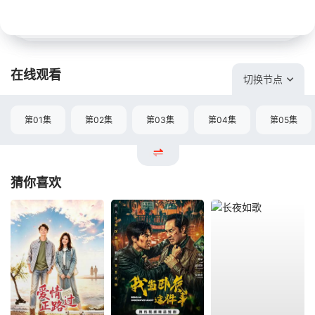
在线观看
切换节点
第01集
第02集
第03集
第04集
第05集
猜你喜欢