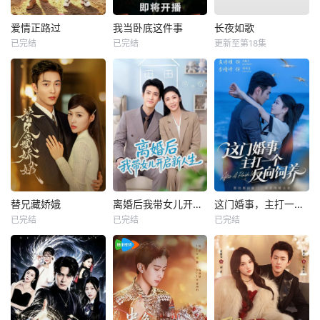
爱情正路过
我当卧底这件事
长夜如歌
已完结
已完结
更新至第18集
替兄藏娇娥
离婚后我带女儿开启新人生
这门婚事，主打一个反向饲养
已完结
已完结
已完结