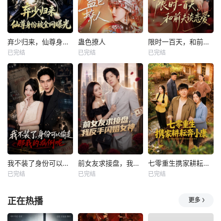
弃少归来，仙尊身份被全网曝光
蛊色撩人
限时一百天，和前夫谈恋爱
已完结
已完结
已完结
我不装了身份可以偷走那我的病例呢
前女友求接盘，我反手闪婚女神
七零重生携家耕耘奔小康
已完结
已完结
已完结
正在热播
更多