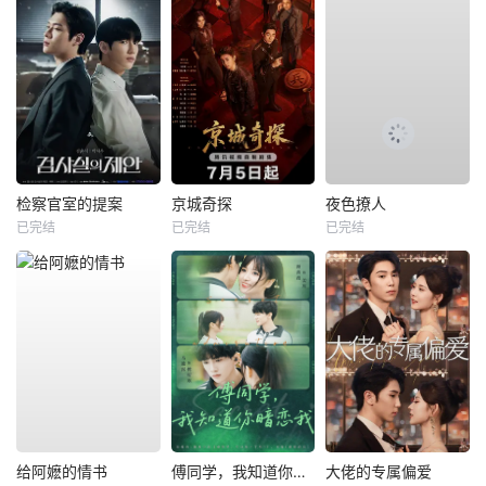
检察官室的提案
京城奇探
夜色撩人
已完结
已完结
已完结
给阿嬷的情书
傅同学，我知道你暗恋我
大佬的专属偏爱