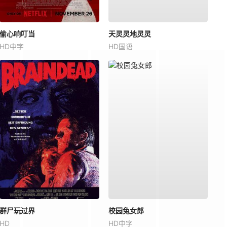
偷心响叮当
天灵灵地灵灵
HD中字
HD国语
群尸玩过界
校园兔女郎
HD
HD中字