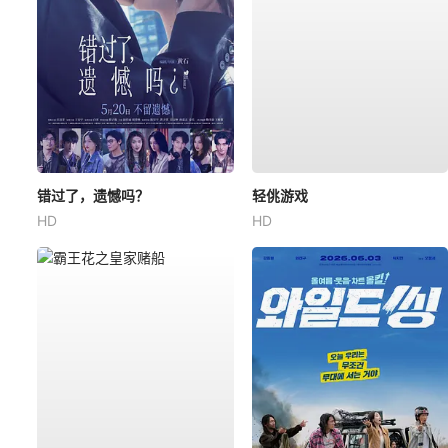
错过了，遗憾吗？
轻佻游戏
HD
HD