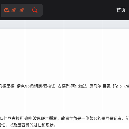
首页
搜一搜
马德里德
伊克尔·桑切斯·索拉诺
安德烈·阿尔梅达
奥马尔·莱瓦
玛尔·卡
伙伴尼古拉斯·迦科波恩联合撰写，故事主角是一位著名的墨西哥记者、
回忆，以及墨西哥的过往和现状。