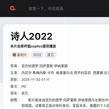
诗人2022
本片由茶杯狐cupfox提供播放
喜剧片
2022
其它
导演：
亚历杭德罗·冈萨雷斯·伊纳里图
主演：
丹尼尔·希梅内斯·卡乔
格里塞尔达·西齐利亚尼
西蒙娜·拉
更新：
2025-11-30 01:11
备注：
HD
语言：
其它
剧情：
影片剧本由亚历杭德罗·冈萨雷斯·伊纳里图与长期合作
到祖国，试着真正面对他的身份、家庭关系、愚蠢的个人