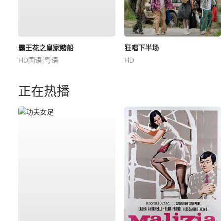
霸王花之皇家赌船
狂唱下半场
HD国语|粤语
HD
正在热播