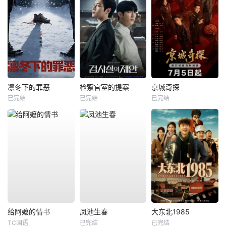
凛冬下的罪恶
检察官室的提案
京城奇探
已完结
已完结
已完结
给阿嬷的情书
凤池生春
大东北1985
TC国语
已完结
已完结