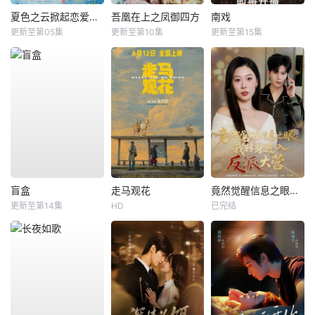
夏色之云掀起恋爱与风暴
吾凰在上之凤御四方
南戏
更新至第05集
更新至第10集
更新至第15集
盲盒
走马观花
竟然觉醒信息之眼，我转身进入反派大营
更新至第14集
HD
已完结