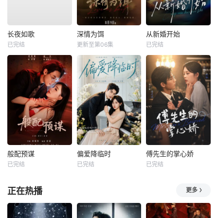
长夜如歌
深情为饵
从新婚开始
已完结
更新至第06集
已完结
般配预谋
偏爱降临时
傅先生的掌心娇
已完结
已完结
已完结
正在热播
更多