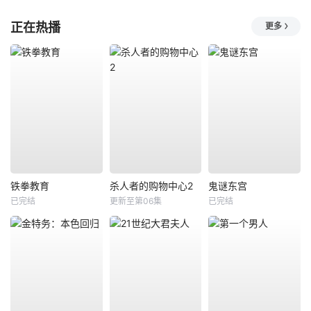
正在热播
更多
铁拳教育
杀人者的购物中心2
鬼谜东宫
已完结
更新至第06集
已完结