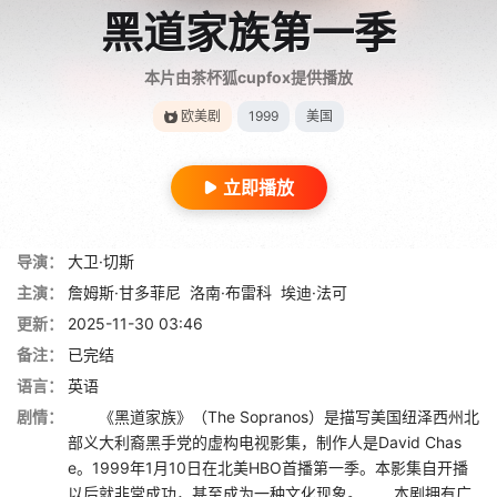
黑道家族第一季
本片由茶杯狐cupfox提供播放
欧美剧
1999
美国
立即播放
导演：
大卫·切斯
主演：
詹姆斯·甘多菲尼
洛南·布雷科
埃迪·法可
更新：
2025-11-30 03:46
备注：
已完结
语言：
英语
剧情：
《黑道家族》（The Sopranos）是描写美国纽泽西州北
部义大利裔黑手党的虚构电视影集，制作人是David Chas
e。1999年1月10日在北美HBO首播第一季。本影集自开播
以后就非常成功，甚至成为一种文化现象。 本剧拥有广