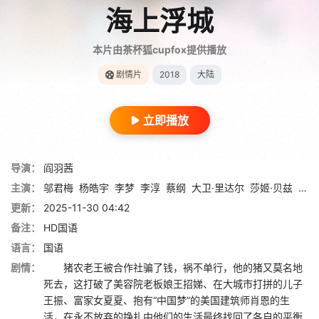
海上浮城
本片由茶杯狐cupfox提供播放
剧情片
2018
大陆
立即播放
导演：
阎羽茜
主演：
邬君梅
杨皓宇
李梦
李淳
蔡纲
大卫·里达尔
莎姬·贝兹
孙梦
更新：
2025-11-30 04:42
备注：
HD国语
语言：
国语
剧情：
猪农老王被合作社骗了钱，祸不单行，他的猪又莫名地
死去，这打破了美容院老板娘王招娣、在大城市打拼的儿子
王振、富家女夏夏、抱有“中国梦”的美国建筑师肖恩的生
活，在永不放弃的挣扎中他们的生活最终找回了各自的平衡