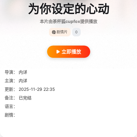
为你设定的心动
本片由茶杯狐cupfox提供播放
剧情片
0
立即播放
导演：
内详
主演：
内详
更新：
2025-11-29 22:35
备注：
已完结
语言：
剧情：