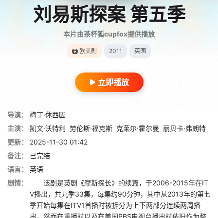
刘易斯探案 第五季
本片由茶杯狐cupfox提供播放
欧美剧
2011
英国
立即播放
导演：
梅丁·休西因
主演：
凯文·沃特利
劳伦斯·福克斯
克莱尔·霍尔曼
丽贝卡·弗朗特
更新：
2025-11-30 01:42
备注：
已完结
语言：
英语
剧情：
该剧是英剧《摩斯探长》的续篇，于2006-2015年在IT
V播出，共九季33集，每集约90分钟，其中从2013年的第七
季开始每集在ITV1首播时被拆分为上下两部分连续两周播
出，然而在重播时以及在美国PBS电视台播出时依旧作为整