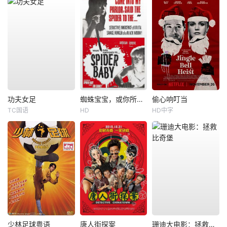
功夫女足
蜘蛛宝宝，或你所听说过最疯狂的故事
偷心响叮当
TC国语
HD
HD中字
少林足球粤语
唐人街探案
珊迪大电影：拯救比奇堡