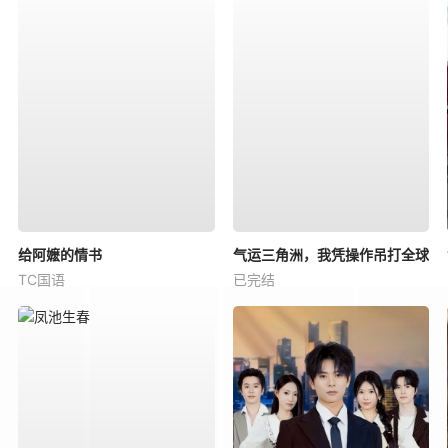
给阿嬷的情书
气运三角洲，我凭操作吊打全球
TC国语
已完结