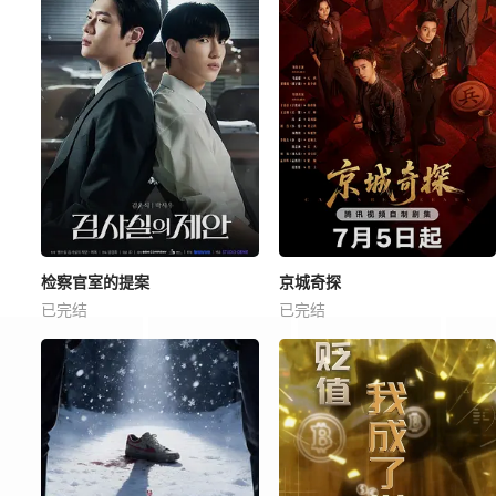
检察官室的提案
京城奇探
已完结
已完结