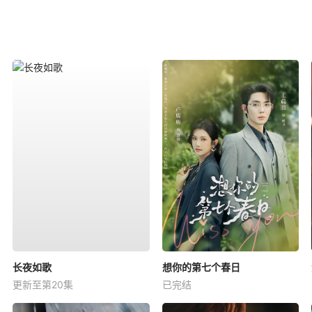
长夜如歌
想你的第七个春日
更新至第20集
已完结