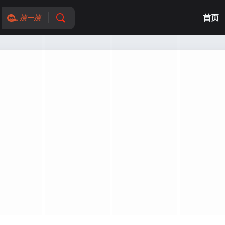
首页
搜一搜