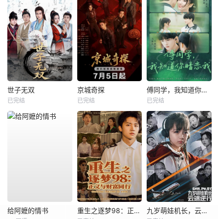
世子无双
京城奇探
傅同学，我知道你暗恋我
已完结
已完结
已完结
给阿嬷的情书
重生之逐梦98：正义与财富同行
九岁萌娃机长，云端逆行