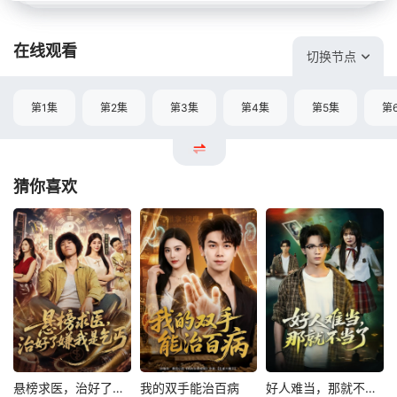
在线观看
切换节点
第1集
第2集
第3集
第4集
第5集
第
猜你喜欢
悬榜求医，治好了嫌我是乞丐
我的双手能治百病
好人难当，那就不当了