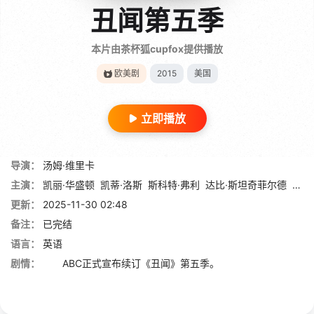
丑闻第五季
本片由茶杯狐cupfox提供播放
欧美剧
2015
美国
立即播放
导演：
汤姆·维里卡
主演：
凯丽·华盛顿
凯蒂·洛斯
斯科特·弗利
达比·斯坦奇菲尔德
杰夫
更新：
2025-11-30 02:48
备注：
已完结
语言：
英语
剧情：
ABC正式宣布续订《丑闻》第五季。