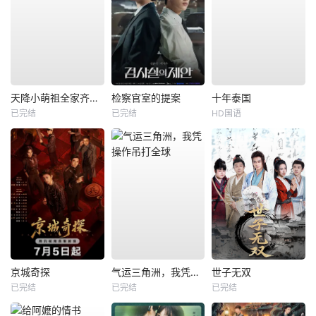
天降小萌祖全家齐齐宠
检察官室的提案
十年泰国
已完结
已完结
HD国语
京城奇探
气运三角洲，我凭操作吊打全球
世子无双
已完结
已完结
已完结