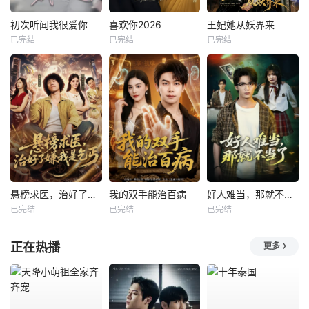
初次听闻我很爱你
喜欢你2026
王妃她从妖界来
已完结
已完结
已完结
悬榜求医，治好了嫌我是乞丐
我的双手能治百病
好人难当，那就不当了
已完结
已完结
已完结
正在热播
更多