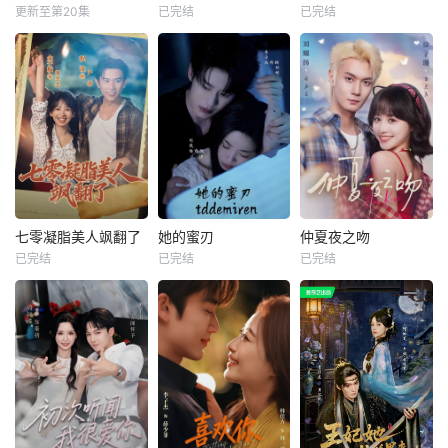
更新至第20集
已完结
已完结
七零凝脂美人飒翻了
她的蜜刃
仲夏夜之吻
已完结
已完结
已完结