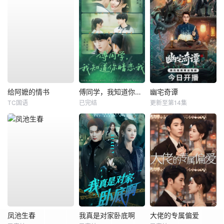
给阿嬷的情书
傅同学，我知道你暗恋我
幽宅奇谭
TC国语
已完结
更新至第14集
凤池生春
我真是对家卧底啊
大佬的专属偏爱