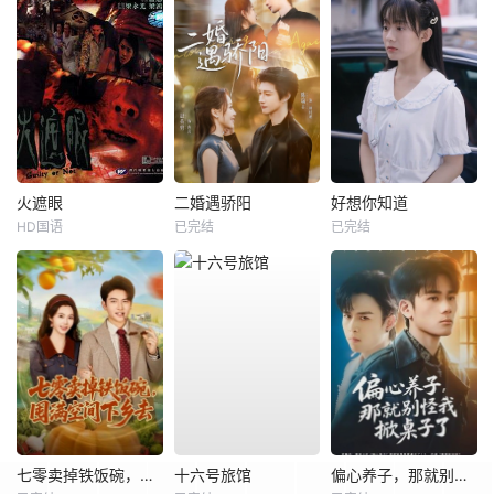
火遮眼
二婚遇骄阳
好想你知道
HD国语
已完结
已完结
七零卖掉铁饭碗，囤满空间下乡去
十六号旅馆
偏心养子，那就别怪我掀桌子了