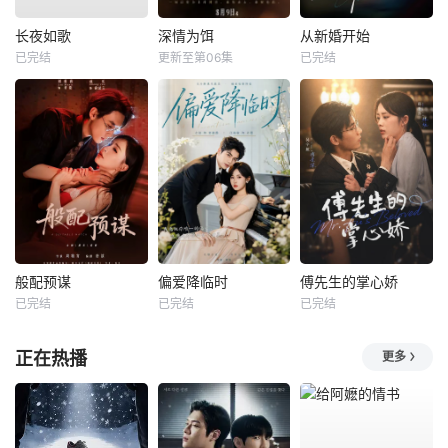
长夜如歌
深情为饵
从新婚开始
已完结
更新至第06集
已完结
般配预谋
偏爱降临时
傅先生的掌心娇
已完结
已完结
已完结
正在热播
更多