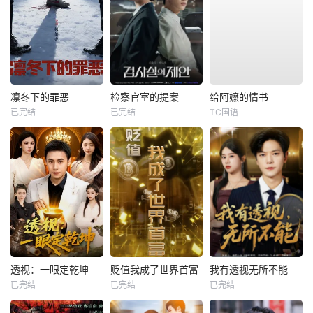
凛冬下的罪恶
检察官室的提案
给阿嬷的情书
已完结
已完结
TC国语
透视：一眼定乾坤
贬值我成了世界首富
我有透视无所不能
已完结
已完结
已完结