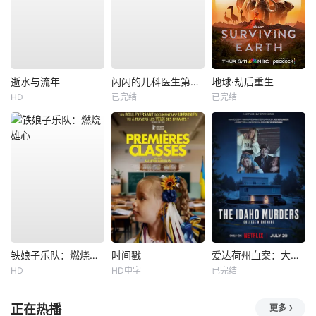
逝水与流年
闪闪的儿科医生第四季
地球·劫后重生
HD
已完结
已完结
铁娘子乐队：燃烧雄心
时间戳
爱达荷州血案：大学梦魇
HD
HD中字
已完结
正在热播
更多