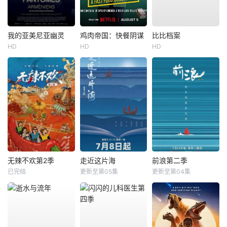
我的亚美尼亚幽灵
鸡肉帝国：快餐阴谋
比比档案
HD
HD
HD
无辣不欢第2季
走近这片海
前浪第二季
已完结
更新至第05集
更新至第04集