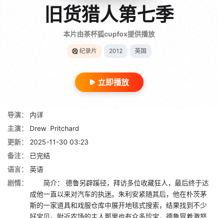
旧货猎人第七季
本片由茶杯狐cupfox提供播放
纪录片
2012
英国
立即播放
导演：
内详
主演：
Drew
Pritchard
更新：
2025-11-30 03:23
备注：
已完结
语言：
英语
剧情：
简介： 德鲁另辟蹊径，拜访多位收藏狂人，最后终于达
成他一直以来对汽车的执迷。朱利安紧随其后，他在朴茨茅
斯的一家道具和戏服仓库中展开地毯式搜索，结果找到不少
好宝贝。附近农场的主人那里也有众多珍宝，德鲁冒着激怒