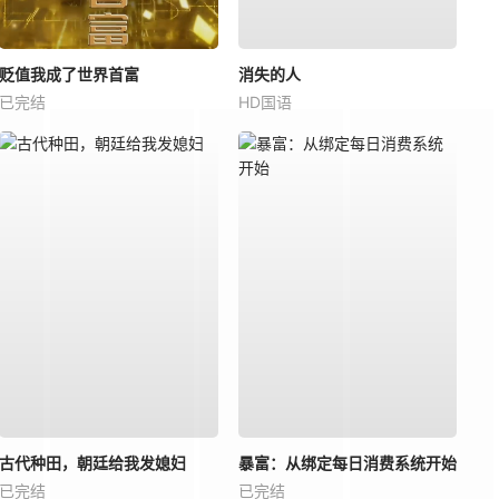
贬值我成了世界首富
消失的人
已完结
HD国语
古代种田，朝廷给我发媳妇
暴富：从绑定每日消费系统开始
已完结
已完结