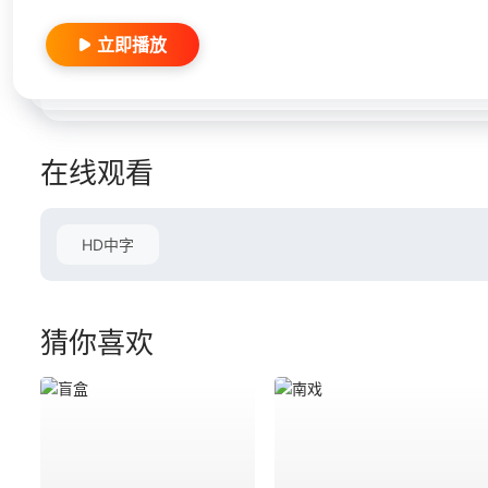
立即播放
在线观看
HD中字
猜你喜欢