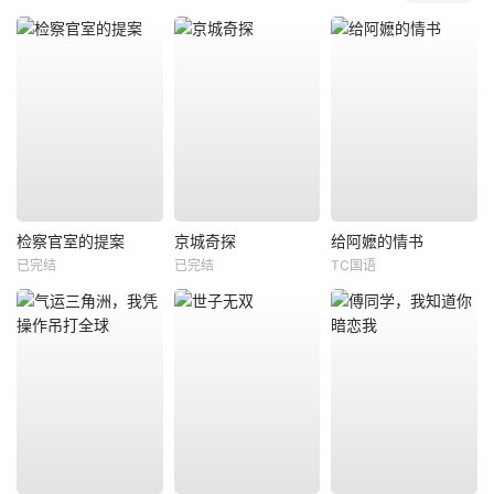
检察官室的提案
京城奇探
给阿嬷的情书
已完结
已完结
TC国语