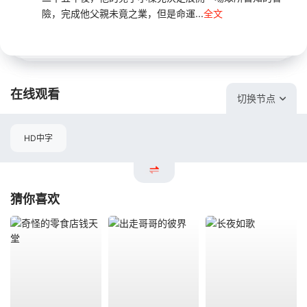
險，完成他父親未竟之業，但是命運...
全文
在线观看
切换节点
HD中字
猜你喜欢