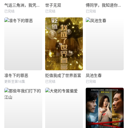
气运三角洲，我凭操作吊打全球
世子无双
傅同学，我知道你暗恋我
已完结
已完结
已完结
凛冬下的罪恶
贬值我成了世界首富
凤池生春
更新至第16集
已完结
已完结