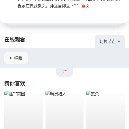
祝家庄做武教头，孙立当即立下军...
全文
在线观看
切换节点
HD国语
猜你喜欢