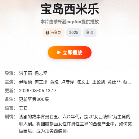
宝岛西米乐
本片由茶杯狐cupfox提供播放
港台剧
2025
台湾
立即播放
导演：
洪于茹
杨志坚
主演：
尹昭德
何宜珊
黄瑄
卢彦泽
陈文山
王盈凯
黄婕菲
蔡祥
马
更新：
2026-08-05 13:17
备注：
更新至第300集
语言：
其它
剧情：
该剧的故事背景在五、六○年代，是以“女西装师”为主角的
职人剧。将细腻刻画女性在男性主导的西装产业中，如何突
破困境、成为顶尖西装师。