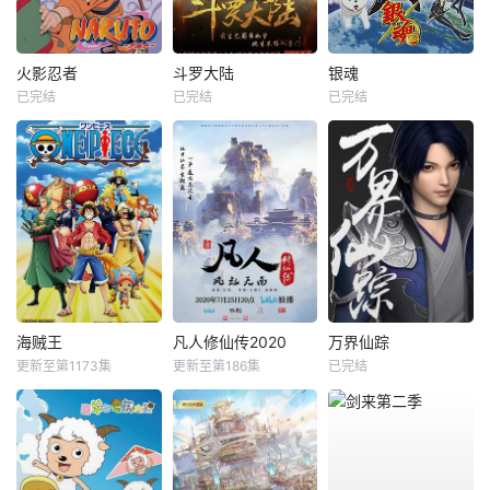
火影忍者
斗罗大陆
银魂
已完结
已完结
已完结
海贼王
凡人修仙传2020
万界仙踪
更新至第1173集
更新至第186集
已完结