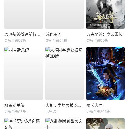
碧蓝航线微速前行第二季
成也萧河
万古至尊：李云霄传
更新至第06集
更新至第04集
更新至第09集
柯蒂斯总统
大神同学想要被吃掉BD版
灵武大陆
更新至第03集
已完结
更新至第205集