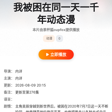
我被困在同一天一千
年动态漫
本片由茶杯狐cupfox提供播放
动漫
0
立即播放
导演：
内详
主演：
内详
更新：
2026-08-09 20:15
备注：
更新至第276集
语言：
剧情：
主角吴辰穿越到新世界后，被困在2020年7月7日这一天不断
轮回。他曾肆意放纵做尽恶事，也绝望暴走以各种方式自杀