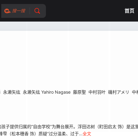
首页
搜一搜
彩
永濑矢纮
永濑矢纮 Yahiro Nagase
藤原聖
中村羽叶
磯村アメリ
中村
孩子提供归属的“自由学校”为舞台展开。浮田达树（町田启太 饰）是这
（松本穗香 饰）质疑“过分温柔、过于...
全文