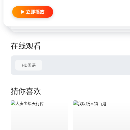
立即播放
在线观看
HD国语
猜你喜欢