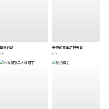
斩毒行动
奇怪的零食店钱天堂
HD
HD