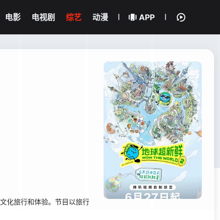
电影
电视剧
综艺
动漫
APP
界文化旅行和体验。节目以旅行