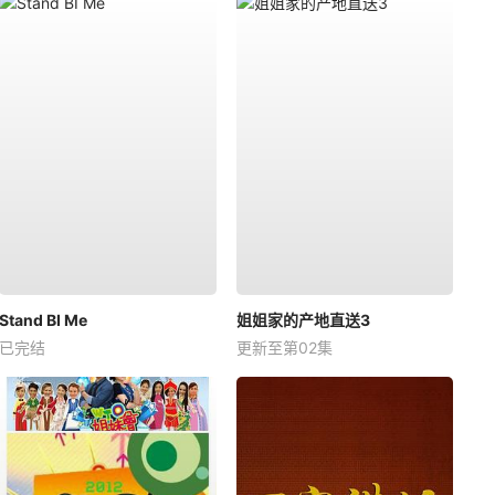
Stand BI Me
姐姐家的产地直送3
已完结
更新至第02集