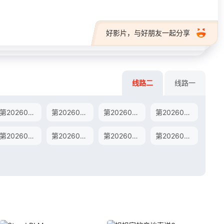
好影片，与好朋友一起分享
线路二
线路一
第20260708期
第20260709期上
第20260709期下
第20260711期
第20260723期
第20260725期
第20260726期
第20260728期