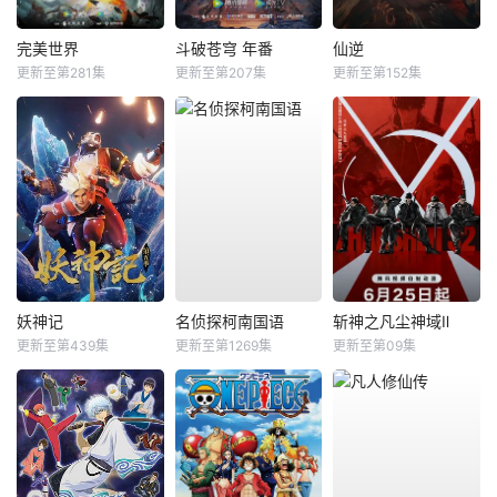
完美世界
斗破苍穹 年番
仙逆
更新至第281集
更新至第207集
更新至第152集
妖神记
名侦探柯南国语
斩神之凡尘神域Ⅱ
更新至第439集
更新至第1269集
更新至第09集