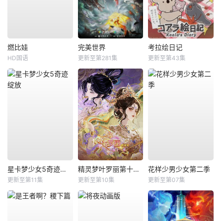
燃比娃
完美世界
考拉绘日记
HD国语
更新至第281集
更新至第43集
星卡梦少女5奇迹绽放
精灵梦叶罗丽第十一季（下）
花样少男少女第二季
更新至第11集
更新至第10集
更新至第07集