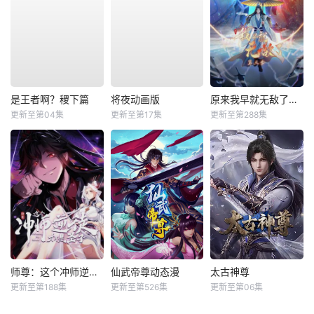
是王者啊？稷下篇
将夜动画版
原来我早就无敌了动态漫
更新至第04集
更新至第17集
更新至第288集
师尊：这个冲师逆徒才不是圣子动态漫
仙武帝尊动态漫
太古神尊
更新至第188集
更新至第526集
更新至第06集