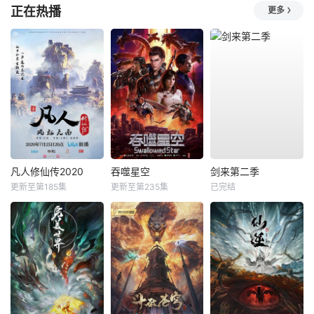
正在热播
更多
凡人修仙传2020
吞噬星空
剑来第二季
更新至第185集
更新至第235集
已完结