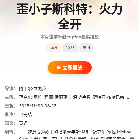
歪小子斯科特：火力
全开
本片由茶杯狐cupfox提供播放
动漫
2023
美国
立即播放
导演：
阿韦尔·贡戈拉
主演：
迈克尔·塞拉
玛丽·伊丽莎白·温斯特德
萨特亚·布哈巴哈
基南·
更新：
2025-11-30 03:23
备注：
已完结
语言：
英语
剧情：
梦想成为歌手的摇滚青年斯科特（迈克尔·塞拉 Michael
Cera 配音）有一支乐队几个死党和一段不堪回首的恋情，他