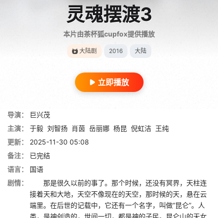
灵魂摆渡3
本片由茶杯狐cupfox提供播放
大陆剧
2016
大陆
立即播放
导演：
巨兴茂
主演：
于毅
刘智扬
肖茵
岳丽娜
杨昆
倪虹洁
王纯
更新：
2025-11-30 05:08
备注：
已完结
语言：
国语
剧情：
那是很久以前的事了。那个时候，还没有冥界，天柱连
接着天和大地，天空不像现在的天空，那时候的天，悬在云
端里。在后世的记载中，它还有一个名字，叫做“昆仑”。人
类，是神创造的，世间一切，都是神的子民。昆仑山的天女