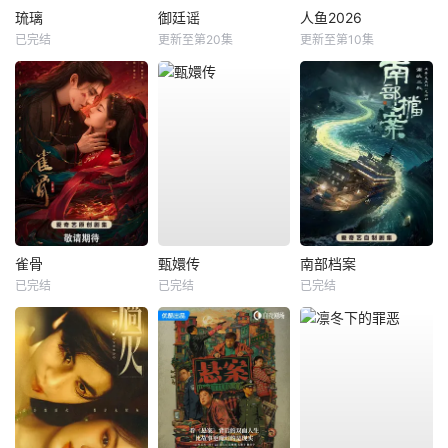
琉璃
御廷谣
人鱼2026
已完结
更新至第20集
更新至第10集
雀骨
甄嬛传
南部档案
已完结
已完结
已完结