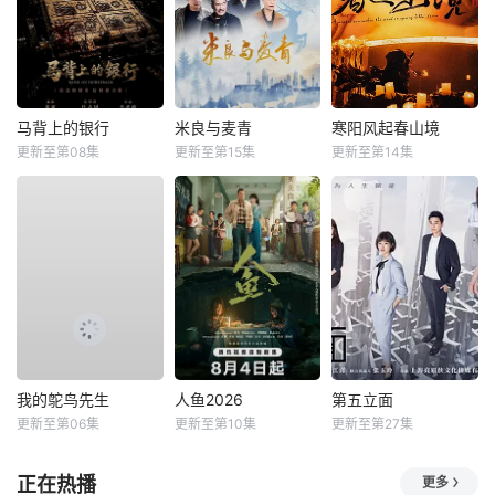
马背上的银行
米良与麦青
寒阳风起春山境
更新至第08集
更新至第15集
更新至第14集
我的鸵鸟先生
人鱼2026
第五立面
更新至第06集
更新至第10集
更新至第27集
正在热播
更多