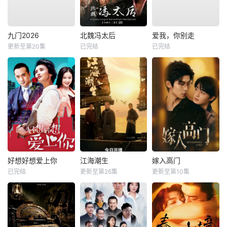
九门2026
北魏冯太后
爱我，你别走
更新至第20集
已完结
已完结
好想好想爱上你
江海潮生
嫁入高门
已完结
更新至第26集
更新至第10集