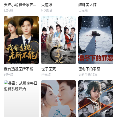
天降小萌祖全家齐齐宠
火遮眼
醉卧美人膝
已完结
HD国语
已完结
我有透视无所不能
世子无双
凛冬下的罪恶
已完结
已完结
更新至第12集