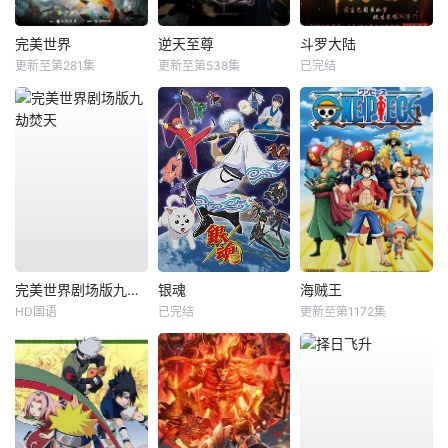
完美世界
逆天至尊
斗罗大陆
更新至第281集
更新至第538集
已完结
完美世界剧场版九劫焚天
银魂
海贼王
HD国语
已完结
更新至第1172集