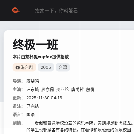
终极一班
本片由茶杯狐cupfox提供播放
港台剧
2005
台湾
导演：
廖斐鸿
主演：
汪东城
辰亦儒
炎亚纶
唐禹哲
殷悦
更新：
2025-11-30 04:16
备注：
已完结
语言：
国语
剧情：
看似和普通学校没差的芭乐学院，实则却是卧虎藏龙。
的学生也都是各有各的特长。在看似和乐融融的芭乐校园，却