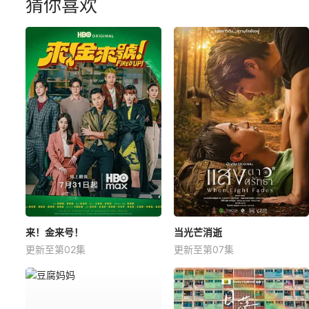
猜你喜欢
来！金来号！
当光芒消逝
更新至第02集
更新至第07集