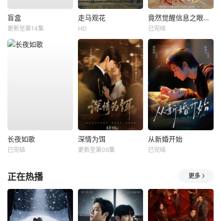
盲盒
走马观花
竟然觉醒信息之眼，我转身进入反派大营
更新至第14集
HD
已完结
长夜如歌
深情为饵
从新婚开始
已完结
更新至第06集
已完结
正在热播
更多