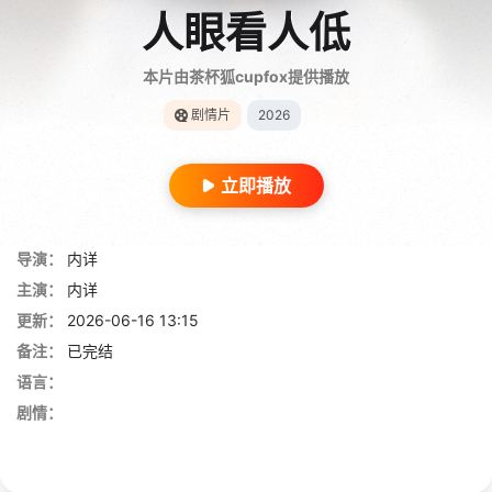
人眼看人低
本片由茶杯狐cupfox提供播放
剧情片
2026
立即播放
导演：
内详
主演：
内详
更新：
2026-06-16 13:15
备注：
已完结
语言：
剧情：