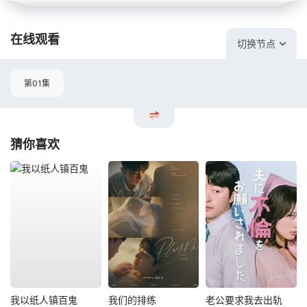
在线观看
切换节点
第01集
猜你喜欢
我以纸人镇百鬼
我们的排练
老公要求我去出轨