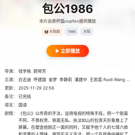
包公1986
本片由茶杯狐cupfox提供播放
大陆剧
1986
大陆
立即播放
导演：
钱学格
顾琴芳
主演：
白志迪
呼建国
金梦
李静莉
潘建中
王若荔 Ruoli Wang
赵
更新：
2025-11-29 22:56
备注：
已完结
语言：
国语
剧情：
《包公》以传奇的手法，运用电视的特殊手段，把一个刚直
不阿、不畏权贵、铁面无私、执法如山的包青天形象推上了
屏幕。在塑造他刚正一面的同时，又赋予他个人的七情六欲
和浓重的人情味，用现实主义手法，把一个在戏曲中神化了